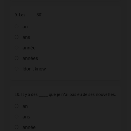
9. Les ____ 80’.
an
ans
année
années
Idon't know
10. Il y a des ____ que je n'ai pas eu de ses nouvelles.
an
ans
année