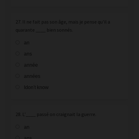
27. Il ne fait pas son âge, mais je pense qu'il a
quarante ____ bien sonnés.
an
ans
année
années
Idon't know
28. L’____ passé on craignait la guerre.
an
ans