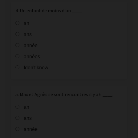
4. Un enfant de moins d’un ____.
an
ans
année
années
Idon't know
5. Max et Agnès se sont rencontrés il y a 6 ____.
an
ans
année