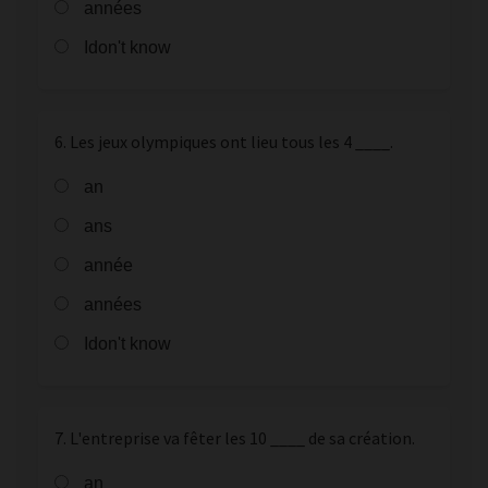
années
Idon't know
6. Les jeux olympiques ont lieu tous les 4 ____.
an
ans
année
années
Idon't know
7. L'entreprise va fêter les 10 ____ de sa création.
an