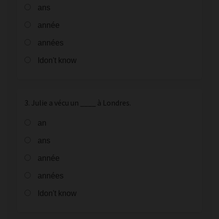
ans
année
années
Idon't know
3. Julie a vécu un ____ à Londres.
an
ans
année
années
Idon't know