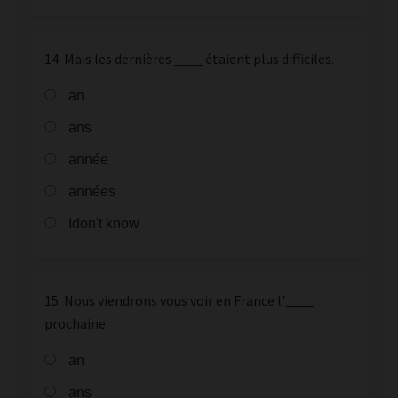
14. Mais les dernières ____ étaient plus difficiles.
an
ans
année
années
Idon't know
15. Nous viendrons vous voir en France l'____
prochaine.
an
ans