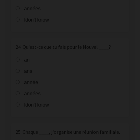
années
Idon't know
24. Qu'est-ce que tu fais pour le Nouvel ____?
an
ans
année
années
Idon't know
25. Chaque ____, j'organise une réunion familiale.