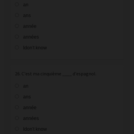
an
ans
année
années
Idon't know
26. C'est ma cinquième ____ d'espagnol.
an
ans
année
années
Idon't know