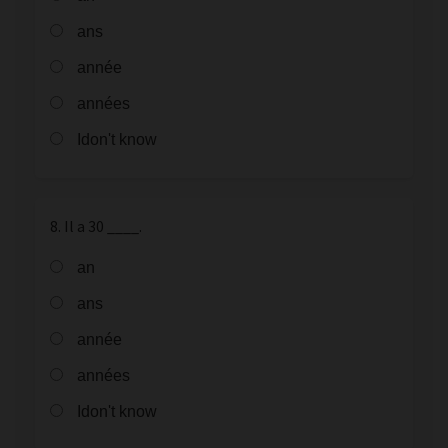
ans
année
années
Idon't know
8. Il a 30 ____.
an
ans
année
années
Idon't know