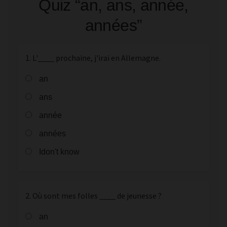
Quiz “an, ans, année,
années”
1. L'____ prochaine, j'irai en Allemagne.
an
ans
année
années
Idon't know
2. Où sont mes folles ____ de jeunesse ?
an