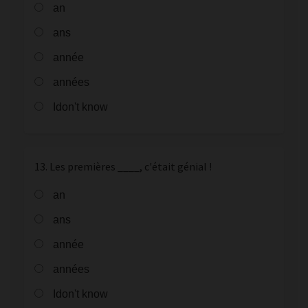
an
ans
année
années
Idon't know
13. Les premières ____, c'était génial !
an
ans
année
années
Idon't know