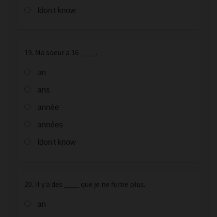
Idon't know
19. Ma soeur a 16 ____.
an
ans
année
années
Idon't know
20. Il y a des ____ que je ne fume plus.
an